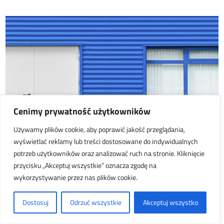
Cenimy prywatność użytkowników
Używamy plików cookie, aby poprawić jakość przeglądania,
wyświetlać reklamy lub treści dostosowane do indywidualnych
DRZWI DO KOMÓREK LOKATORSKICH
potrzeb użytkowników oraz analizować ruch na stronie. Kliknięcie
przycisku „Akceptuj wszystkie” oznacza zgodę na
wykorzystywanie przez nas plików cookie.
Dostosuj
Odrzuć wszystkie
Akceptuj wszystko